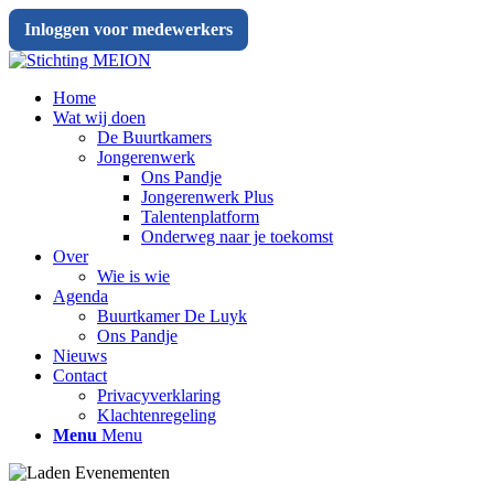
Inloggen voor medewerkers
Home
Wat wij doen
De Buurtkamers
Jongerenwerk
Ons Pandje
Jongerenwerk Plus
Talentenplatform
Onderweg naar je toekomst
Over
Wie is wie
Agenda
Buurtkamer De Luyk
Ons Pandje
Nieuws
Contact
Privacyverklaring
Klachtenregeling
Menu
Menu