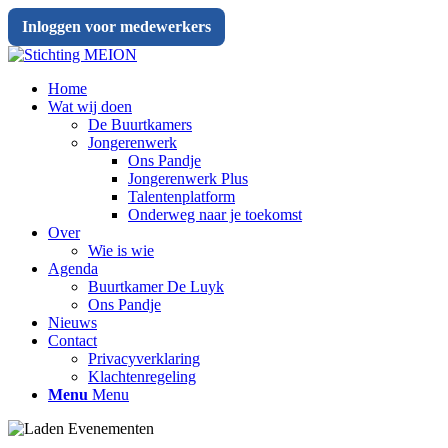
Inloggen voor medewerkers
Home
Wat wij doen
De Buurtkamers
Jongerenwerk
Ons Pandje
Jongerenwerk Plus
Talentenplatform
Onderweg naar je toekomst
Over
Wie is wie
Agenda
Buurtkamer De Luyk
Ons Pandje
Nieuws
Contact
Privacyverklaring
Klachtenregeling
Menu
Menu