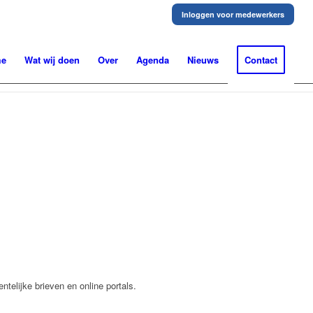
Inloggen voor medewerkers
me
Wat wij doen
Over
Agenda
Nieuws
Contact
telijke brieven en online portals.