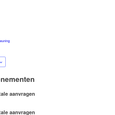
teuning
enementen
tale aanvragen
tale aanvragen