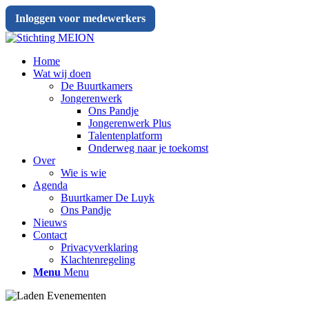
Inloggen voor medewerkers
Home
Wat wij doen
De Buurtkamers
Jongerenwerk
Ons Pandje
Jongerenwerk Plus
Talentenplatform
Onderweg naar je toekomst
Over
Wie is wie
Agenda
Buurtkamer De Luyk
Ons Pandje
Nieuws
Contact
Privacyverklaring
Klachtenregeling
Menu
Menu