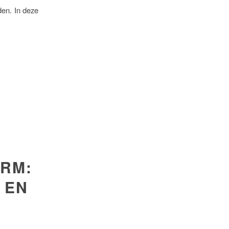
en. In deze
ORM:
 EN