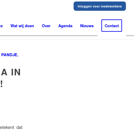
Inloggen voor medewerkers
me
Wat wij doen
Over
Agenda
Nieuws
Contact
 PANDJE
,
A IN
!
etekent dat